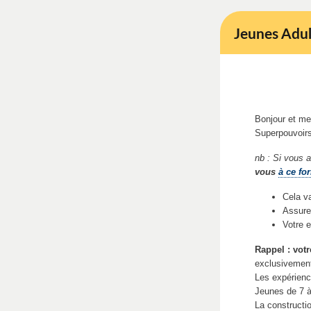
Jeunes Adul
Bonjour et mer
Superpouvoirs
nb : Si vous 
vous
à ce fo
Cela v
Assurez
Votre 
Rappel : vot
exclusivement
Les expérience
Jeunes de 7 à
La constructi