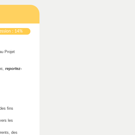
ession : 14%
au Projet
ns,
reportez-
des fins
vers les
rents, des