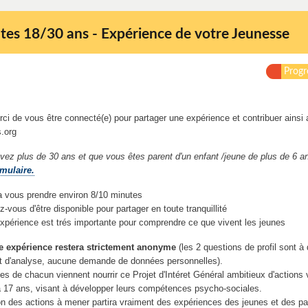
tes 18/30 ans - Expérience de votre Jeunesse
Progr
ci de vous être connecté(e) pour partager une expérience et contribuer ainsi 
.org
avez plus de 30 ans et que vous êtes parent d'un enfant /jeune de plus de 6 a
rmulaire.
a vous prendre environ 8/10 minutes
-vous d'être disponible pour partager en toute tranquillité
expérience est trés importante pour comprendre ce que vivent les jeunes
re expérience restera strictement anonyme
(les 2 questions de profil sont à 
 d'analyse, aucune demande de données personnelles).
s de chacun viennent nourrir ce Projet d'Intéret Général ambitieux d'actions 
 17 ans, visant à développer leurs compétences psycho-sociales.
on des actions à mener partira vraiment des expériences des jeunes et des pa