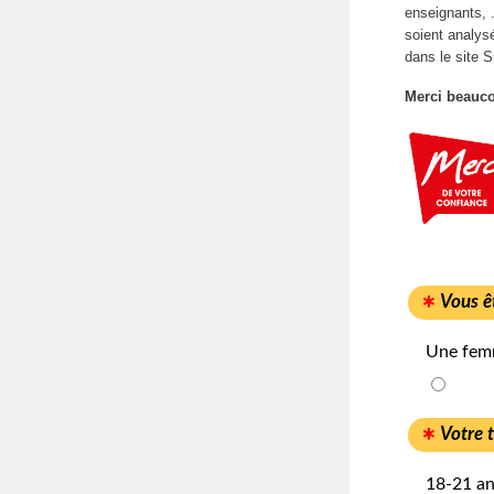
enseignants, 
soient analys
dans le site
S
Merci beauco
Vous ê
Une fe
Votre t
18-21 a