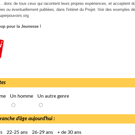
... donc de tous ceux qui racontent leurs propres expériences, et acceptent do
ées ou éventuellement publiées, dans l'intéret du Projet. Voir des exemples de
uperpouvoirs.org.
up pour la Jeunesse !
tes
mme
Un homme
Un autre genre
ranche d'âge aujourd'hui :
ns
22-25 ans
26-29 ans
+ de 30 ans